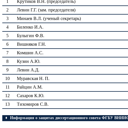
1
Крутиков В.Н. (председатель)
2
Левин Г.Г. (зам. председателя)
3
Минаев В.Л. (ученый секретарь)
4
Биленко И.А.
5
Булыгин Ф.В.
6
Вишняков Г.Н.
7
Комшин А.С.
8
Кузин А.Ю.
9
Левин А.Д.
10
Муравская Н. П.
11
Райцин А.М.
12
Сахаров К.Ю.
13
Тихомиров С.В.
Информация о защитах диссертационного совета ФГБУ ВНИ