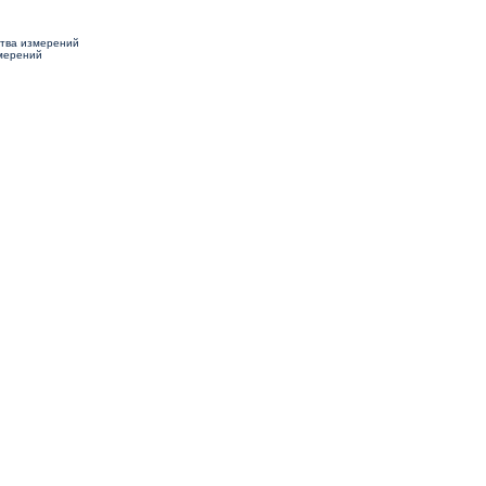
ства измерений
змерений