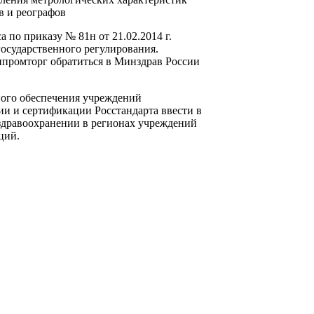
в и реографов
по приказу № 81н от 21.02.2014 г.
государственного регулирования.
промторг обратиться в Минздрав России
ного обеспечения учреждений
и и сертификации Росстандарта ввести в
 здравоохранении в регионах учреждений
ций.
ФГБУ «ВНИИОФИ» оказывает услуги по
поверке, калибровке средств измерений, аттестации методик проведения измерений