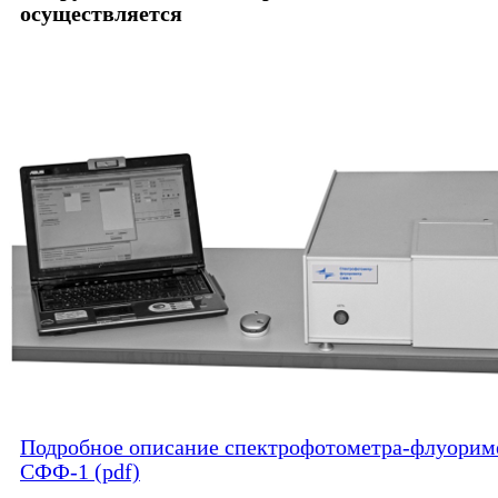
осуществляется
Подробное описание cпектрофотометра-флуорим
СФФ-1 (pdf)