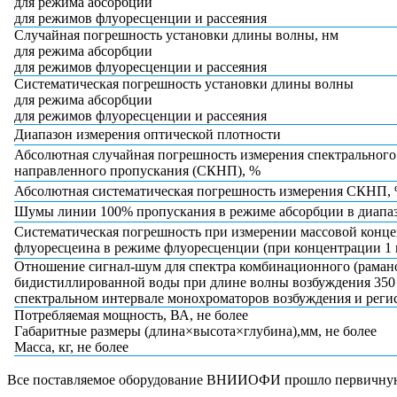
для режима абсорбции
для режимов флуоресценции и рассеяния
Случайная погрешность установки длины волны, нм
для режима абсорбции
для режимов флуоресценции и рассеяния
Систематическая погрешность установки длины волны
для режима абсорбции
для режимов флуоресценции и рассеяния
Диапазон измерения оптической плотности
Абсолютная случайная погрешность измерения спектральног
направленного пропускания (СКНП), %
Абсолютная систематическая погрешность измерения СКНП,
Шумы линии 100% пропускания в режиме абсорбции в диапазо
Систематическая погрешность при измерении массовой конц
флуоресцеина в режиме флуоресценции (при концентрации 1 
Отношение сигнал-шум для спектра комбинационного (рамано
бидистиллированной воды при длине волны возбуждения 350
спектральном интервале монохроматоров возбуждения и реги
Потребляемая мощность, ВА, не болee
Габаритные размеры (длина×высота×глубина),мм, не более
Масса, кг, не более
Все поставляемое оборудование ВНИИОФИ прошло первичну