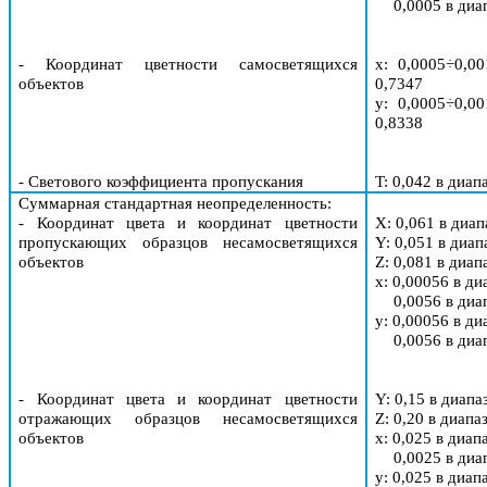
0,0005 в диа
- Координат цветности самосветящихся
x: 0,0005÷0,0
объектов
0,7347
y
: 0,0005÷0,0
0,8338
- Светового коэффициента пропускания
T
: 0,042 в диап
Суммарная стандартная неопределенность
:
- Координат цвета и координат цветности
X
: 0,061 в диап
пропускающих образцов несамосветящихся
Y
: 0,051 в диап
объектов
Z
: 0,081 в диап
x: 0,00056 в ди
0,0056 в диа
y
: 0,00056 в ди
0,0056 в диа
- Координат цвета и координат цветности
Y
: 0,15 в диапа
отражающих образцов несамосветящихся
Z
: 0,20 в диапа
объектов
x: 0,025 в диап
0,0025 в диа
y
: 0,025 в диап