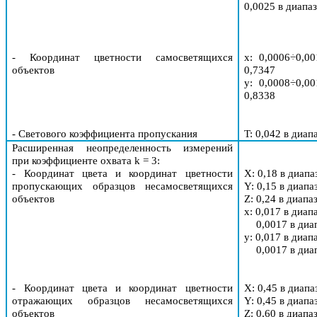
0,0025 в диапа
- Координат цветности самосветящихся
x: 0,0006÷0,0
объектов
0,7347
y
: 0,0008÷0,0
0,8338
- Светового коэффициента пропускания
T
: 0,042 в диап
Расширенная неопределенность измерений
при коэффициенте охвата k = 3
:
- Координат цвета и координат цветности
X
: 0,18 в диапа
пропускающих образцов несамосветящихся
Y
: 0,15 в диапа
объектов
Z
: 0,24 в диапа
x: 0,017 в диап
0,0017 в диа
y
: 0,017 в диап
0,0017 в диа
- Координат цвета и координат цветности
X
: 0,45 в диапа
отражающих образцов несамосветящихся
Y
: 0,45 в диапа
объектов
Z
: 0,60 в диапа