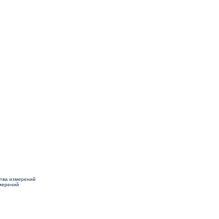
ства измерений
змерений