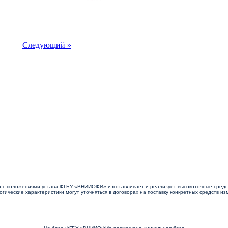
Следующий »
ФГБУ «ВНИИОФИ» оказывает услуги по
поверке, калибровке средств измерений, аттестации методик проведения измерений
и с положениями устава ФГБУ «ВНИИОФИ» изготавливает и реализует высокоточные сред
гические характеристики могут уточняться в договорах на поставку конкретных средств и